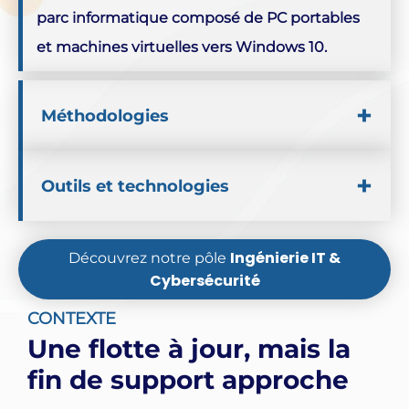
parc informatique composé de PC portables
et machines virtuelles vers Windows 10.
Méthodologies
Mise à jour
Fin de support
Cartographie logicielle
Outils et technologies
Windows
Ingénierie IT &
Découvrez notre pôle
Cybersécurité
GLPI
CONTEXTE
Une flotte à jour, mais la
fin de support approche